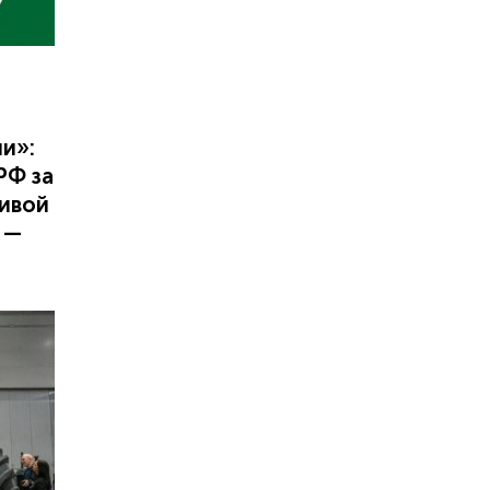
и»:
РФ за
чивой
 —