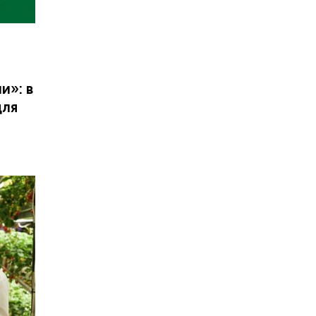
и»: в
для