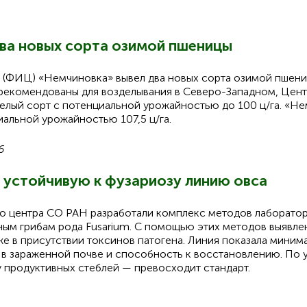
ва новых сорта озимой пшеницы
 (ФИЦ) «Немчиновка» вывел два новых сорта озимой пшени
 и рекомендованы для возделывания в Северо-Западном, Це
елый сорт с потенциальной урожайностью до 100 ц/га. «Н
иальной урожайностью 107,5 ц/га.
6
 устойчивую к фузариозу линию овса
о центра СО РАН разработали комплекс методов лаборато
ным грибам рода Fusarium. С помощью этих методов выявлен
е в присутствии токсинов патогена. Линия показала миним
 в зараженной почве и способность к восстановлению. По 
 продуктивных стеблей — превосходит стандарт.