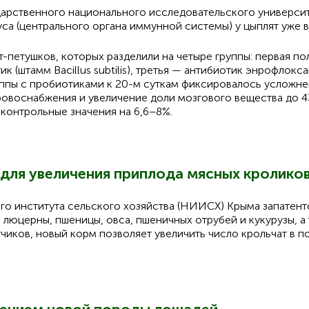
арственного национального исследовательского университ
са (центрального органа иммунной системы) у цыплят уже в
-петушков, которых разделили на четыре группы: первая по
ик (штамм Bacillus subtilis), третья — антибиотик энрофлок
уппы с пробиотиками к 20-м суткам фиксировалось усложне
кровоснабжения и увеличение доли мозгового вещества до 4
 контрольные значения на 6,6–8%.
 для увеличения приплода мясных кролико
го института сельского хозяйства (НИИСХ) Крыма запатент
 люцерны, пшеницы, овса, пшеничных отрубей и кукурузы, а
чиков, новый корм позволяет увеличить число крольчат в п