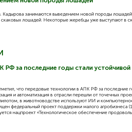
дением новой породы лошадей
м. Кадырова занимаются выведением новой породы лошадей.
ю скаковых лошадей. Некоторые жеребцы уже выступают в с
И
К РФ за последние годы стали устойчивой
етил, что передовые технологии в АПК РФ за последние г
ация и автоматизация в отрасли перешли от точечных прое
топилотом, в животноводстве используют ИИ и компьютерн
апущен федеральный проект поддержки малого агробизнеса (1
изуется нацпроект «Технологическое обеспечение продовол