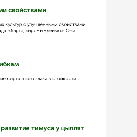
ми свойствами
х культур с улучшенными свойствами,
а: «барт», «ирс» и «деймо». Они
рибкам
е сорта этого злака в стойкости
 развитие тимуса у цыплят