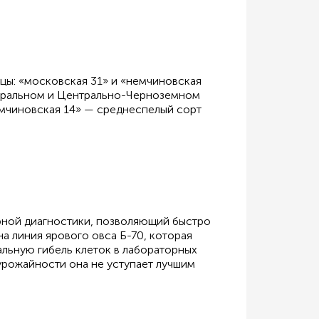
цы: «московская 31» и «немчиновская
нтральном и Центрально-Черноземном
емчиновская 14» — среднеспелый сорт
рной диагностики, позволяющий быстро
а линия ярового овса Б-70, которая
альную гибель клеток в лабораторных
урожайности она не уступает лучшим