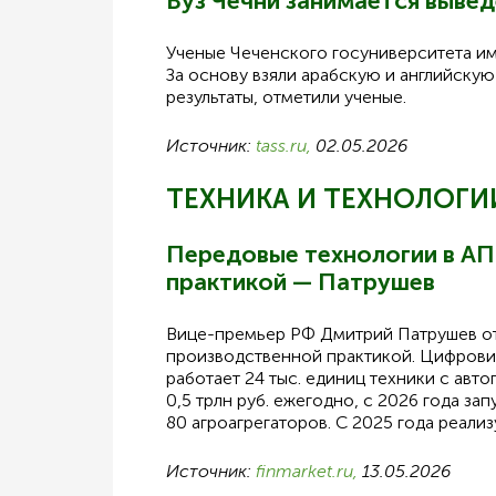
Вуз Чечни занимается выве
Ученые Чеченского госуниверситета и
За основу взяли арабскую и английску
результаты, отметили ученые.
Источник:
tass.ru,
02.05.2026
ТЕХНИКА И ТЕХНОЛОГИ
Передовые технологии в АП
практикой — Патрушев
Вице-премьер РФ Дмитрий Патрушев отм
производственной практикой. Цифровиз
работает 24 тыс. единиц техники с ав
0,5 трлн руб. ежегодно, с 2026 года з
80 агроагрегаторов. С 2025 года реал
Источник:
finmarket.ru,
13.05.2026