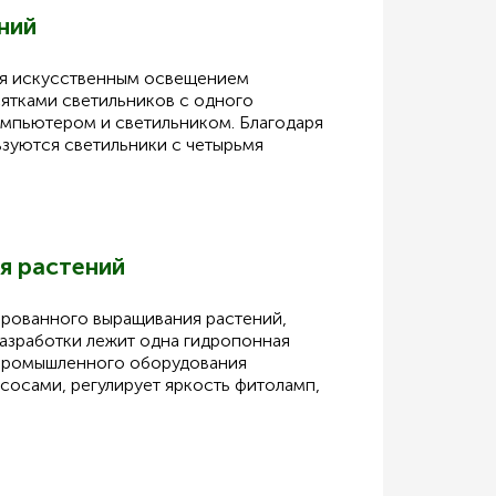
ний
ия искусственным освещением
сятками светильников с одного
омпьютером и светильником. Благодаря
ьзуются светильники с четырьмя
я растений
ированного выращивания растений,
разработки лежит одна гидропонная
 промышленного оборудования
асосами, регулирует яркость фитоламп,