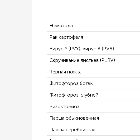
Нематода
Рак картофеля
Вирус Y (PVY), вирус А (PVА)
Скручивание листьев (PLRV)
Черная ножка
Фитофтороз ботвы
Фитофтороз клубней
Ризоктониоз
Парша обыкновенная
Парша серебристая