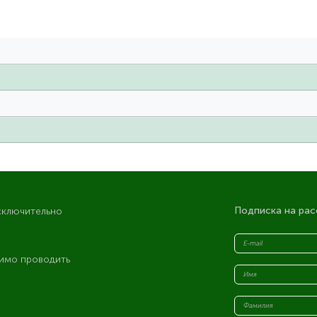
Подписка на рас
сключительно
имо проводить