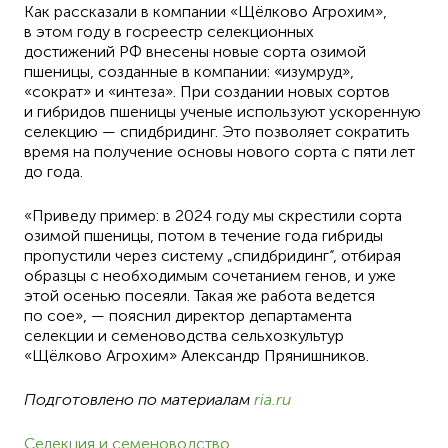
Как рассказали в компании «Щёлково Агрохим»,
в этом году в госреестр селекционных
достижений РФ внесены новые сорта озимой
пшеницы, созданные в компании: «изумруд»,
«сократ» и «интеза». При создании новых сортов
и гибридов пшеницы ученые используют ускоренную
селекцию — спидбридинг. Это позволяет сократить
время на получение основы нового сорта с пяти лет
до года.
«Приведу пример: в 2024 году мы скрестили сорта
озимой пшеницы, потом в течение года гибриды
пропустили через систему „спидбридинг“, отбирая
образцы с необходимым сочетанием генов, и уже
этой осенью посеяли. Такая же работа ведется
по сое», — пояснил директор департамента
селекции и семеноводства сельхозкультур
«Щёлково Агрохим» Александр Прянишников.
Подготовлено по материалам
ria.ru
Селекция и семеноводство