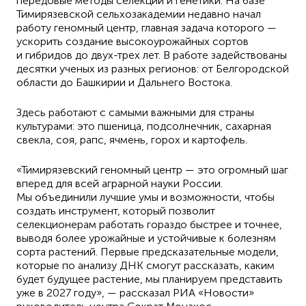
передовые методы селекции и генетики. На базе
Тимирязевской сельхозакадемии недавно начал
работу геномный центр, главная задача которого —
ускорить создание высокоурожайных сортов
и гибридов до двух-трех лет. В работе задействованы
десятки ученых из разных регионов: от Белгородской
области до Башкирии и Дальнего Востока.
Здесь работают с самыми важными для страны
культурами: это пшеница, подсолнечник, сахарная
свекла, соя, рапс, ячмень, горох и картофель.
«Тимирязевский геномный центр — это огромный шаг
вперед для всей аграрной науки России.
Мы объединили лучшие умы и возможности, чтобы
создать инструмент, который позволит
селекционерам работать гораздо быстрее и точнее,
выводя более урожайные и устойчивые к болезням
сорта растений. Первые предсказательные модели,
которые по анализу ДНК смогут рассказать, каким
будет будущее растение, мы планируем представить
уже в 2027 году», — рассказал РИА «Новости»