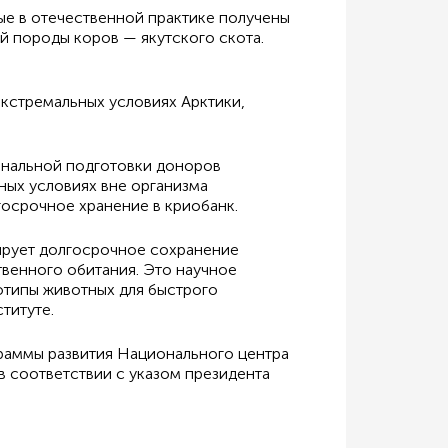
ые в отечественной практике получены
й породы коров — якутского скота.
экстремальных условиях Арктики,
ональной подготовки доноров
ных условиях вне организма
осрочное хранение в криобанк.
тирует долгосрочное сохранение
твенного обитания. Это научное
отипы животных для быстрого
титуте.
граммы развития Национального центра
в соответствии с указом президента