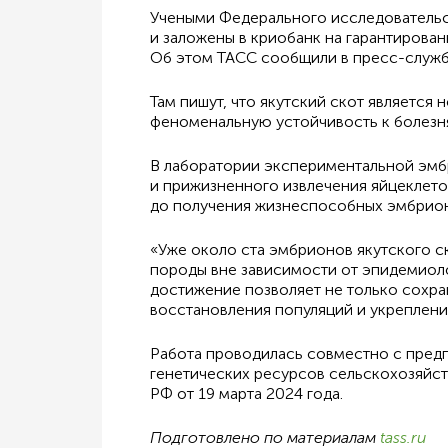
Учеными Федерального исследовательск
и заложены в криобанк на гарантирова
Об этом ТАСС сообщили в пресс-службе
Там пишут, что якутский скот являетс
феноменальную устойчивость к болезня
В лаборатории экспериментальной эмбр
и прижизненного извлечения яйцеклето
до получения жизнеспособных эмбрион
«Уже около ста эмбрионов якутского с
породы вне зависимости от эпидемиоло
достижение позволяет не только сохра
восстановления популяций и укреплени
Работа проводилась совместно с предп
генетических ресурсов сельскохозяйств
РФ от 19 марта 2024 года.
Подготовлено по материалам
tass.ru