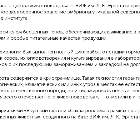
ого центра животноводства — ВИЖ им. Л. К. Эрнста вперв
нное долгосрочное хранение эмбрионы уникальной северно
 института.
я носителем бесценных генов, обеспечивающих выживание в 
м и особые питательные качества продукции.
иологии был выполнен полный цикл работ: от стадии горм
к коров, их оплодотворения и культивирования в лаборатор
ов с их последующим замораживанием и закладкой на долг
кота содержится в криохранилище. Такая технология гаран
гических, климатических или иных угроз в местах ее естес
нять отечественные породы, но и тиражировать ценные ген
я всего отечественного животноводства», — отметили в инс
риятиями «Якутский скот» и «Сахаагроплем» в рамках про
енных животных, созданного на базе ВИЖ им. Л. К. Эрнста 