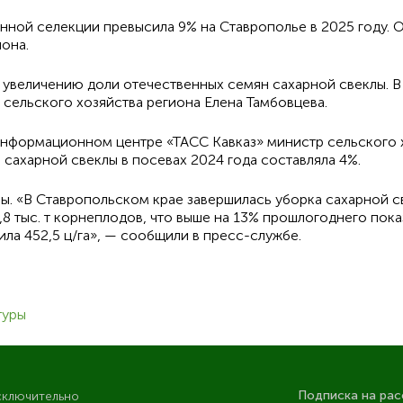
нной селекции превысила 9% на Ставрополье в 2025 году. 
она.
 увеличению доли отечественных семян сахарной свеклы. В
 сельского хозяйства региона Елена Тамбовцева.
информационном центре «ТАСС Кавказ» министр сельского 
 сахарной свеклы в посевах 2024 года составляла 4%.
ры. «В Ставропольском крае завершилась уборка сахарной 
3,8 тыс. т корнеплодов, что выше на 13% прошлогоднего пок
ла 452,5 ц/га», — сообщили в пресс-службе.
туры
Подписка на рас
сключительно