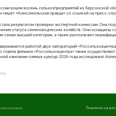
ссии вошли восемь сельхозпредприятий из Херсонской обл
том пишет «Комсомольская правда» со ссылкой на пресс-слу
тала результатом проверки экспертной комиссии. Она под
чения статуса семеноводческих хозяйств. Они оснащены 
ии семян высшей категории, а также располагают квалифиц
держивается работой двух лабораторий «Россельхозцентра
о отдела филиала «Россельхозцентра» также осуществляют
ной кампании озимых культур 2026 года исследовано более 2
.ru
Подписка на рас
сключительно