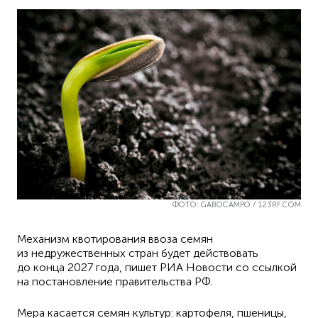
ФОТО: GABOCAMPO / 123RF.COM
Механизм квотирования ввоза семян
из недружественных стран будет действовать
до конца 2027 года, пишет РИА Новости со ссылкой
на постановление правительства РФ.
Мера касается семян культур: картофеля, пшеницы,