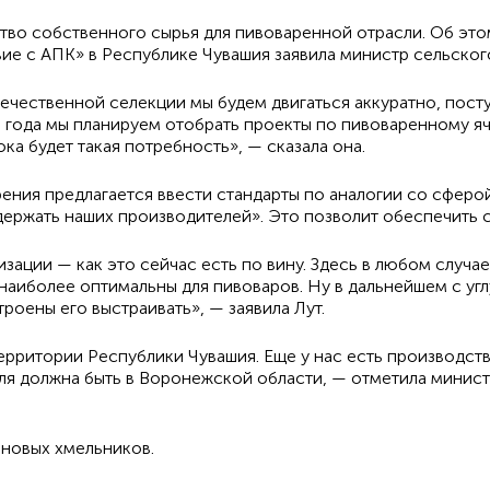
ство собственного сырья для пивоваренной отрасли. Об эт
ие с АПК» в Республике Чувашия заявила министр сельског
ечественной селекции мы будем двигаться аккуратно, пост
 года мы планируем отобрать проекты по пивоваренному я
ка будет такая потребность», — сказала она.
рения предлагается ввести стандарты по аналогии со сферо
ержать наших производителей». Это позволит обеспечить 
изации — как это сейчас есть по вину. Здесь в любом случа
 наиболее оптимальны для пивоваров. Ну в дальнейшем с уг
роены его выстраивать», — заявила Лут.
рритории Республики Чувашия. Еще у нас есть производств
ля должна быть в Воронежской области, — отметила минис
а новых хмельников.