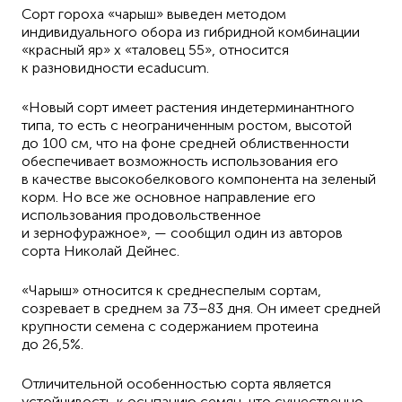
Сорт гороха «чарыш» выведен методом
индивидуального обора из гибридной комбинации
«красный яр» х «таловец 55», относится
к разновидности ecaducum.
«Новый сорт имеет растения индетерминантного
типа, то есть с неограниченным ростом, высотой
до 100 см, что на фоне средней облиственности
обеспечивает возможность использования его
в качестве высокобелкового компонента на зеленый
корм. Но все же основное направление его
использования продовольственное
и зернофуражное», — сообщил один из авторов
сорта Николай Дейнес.
«Чарыш» относится к среднеспелым сортам,
созревает в среднем за 73–83 дня. Он имеет средней
крупности семена с содержанием протеина
до 26,5%.
Отличительной особенностью сорта является
устойчивость к осыпанию семян, что существенно