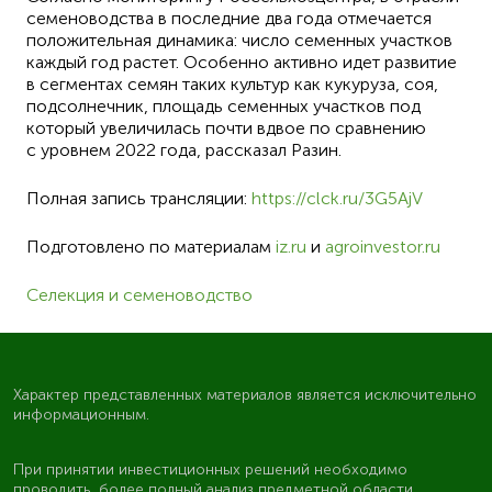
семеноводства в последние два года отмечается
положительная динамика: число семенных участков
каждый год растет. Особенно активно идет развитие
в сегментах семян таких культур как кукуруза, соя,
подсолнечник, площадь семенных участков под
который увеличилась почти вдвое по сравнению
с уровнем 2022 года, рассказал Разин.
Полная запись трансляции:
https://clck.ru/3G5AjV
Подготовлено по материалам
iz.ru
и
agroinvestor.ru
Селекция и семеноводство
Характер представленных материалов является исключительно
информационным.
При принятии инвестиционных решений необходимо
проводить более полный анализ предметной области.