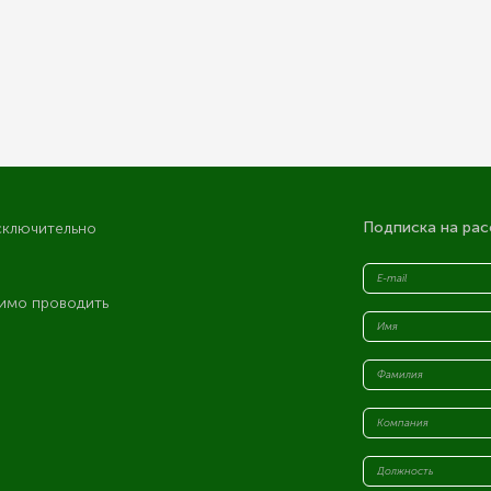
Подписка на рас
сключительно
имо проводить
я